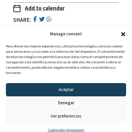
Add to calendar
SHARE:
Manage consent
Para ofrecer las mejores experiencias, utilizamos tecnologías como las cookies
para almacenar y/o acceder a la información del dispositivo. El consentimiento
de estas tecnologías nos permitirá procesar datos como el comportamiento de
navegación o las identificaciones únicas en este sitio. No consentir o retirar el
consentimiento, puede afectar negativamente a ciertas características y
With the collaboration of:
funciones.
Aceptar
Denegar
Legal notice
Ver preferencias
Cookies policy
©2025 Generalitat de Catalunya
Cookie policy
Impressum