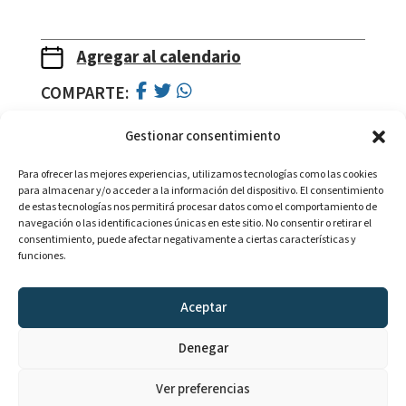
Agregar al calendario
COMPARTE:
Gestionar consentimiento
Para ofrecer las mejores experiencias, utilizamos tecnologías como las cookies
para almacenar y/o acceder a la información del dispositivo. El consentimiento
de estas tecnologías nos permitirá procesar datos como el comportamiento de
navegación o las identificaciones únicas en este sitio. No consentir o retirar el
consentimiento, puede afectar negativamente a ciertas características y
Con la colaboración de:
funciones.
Aceptar
Denegar
Aviso legal
Ver preferencias
Política de cookies