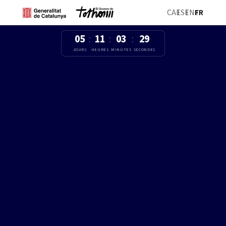
CA
ES
EN
FR
05
11
03
28
:
:
:
JOURS
HEURES
MINUTES
SECONDES