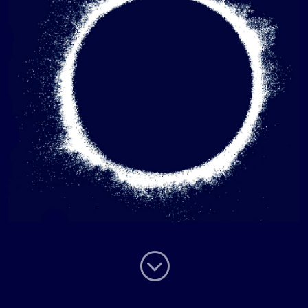
;
;
;
;