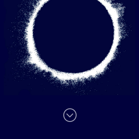
;
;
;
;