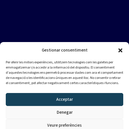
Gestionar consentiment
Per oferir les millors experiències, utilitzem tecnologies com les galetes per
emmagatzemar i/o accedir a la informació del dispositiu. El consentiment
d'aquestes tecnologies ens permetrà processar dades com ara el comportament
de navegació o les identificacions úniques en aquest lloc. No consentir o retirar
el consentiment, pot afectar negativament certes característiques i funcions.
Acceptar
Denegar
Veure preferències