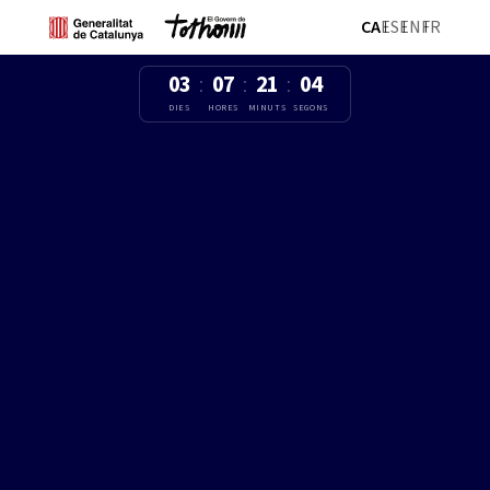
CA
ES
EN
FR
03
07
21
03
:
:
:
DIES
HORES
MINUTS
SEGONS