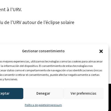
nt à l’URV.
 de l’URV autour de l’éclipse solaire
Gestionar consentimiento
las mejores experiencias, utilizamos tecnologías como las cookies para almacenar
 la información del dispositivo. El consentimiento de estas tecnologías nos
PARTAGER:
ocesar datos como el comportamiento de navegación o las identificaciones únicas
. No consentir o retirar el consentimiento, puede afectar negativamente a ciertas
as y funciones.
Mentions légales
ceptar
Denegar
Ver preferencias
Politique de cookies
©2025 Generalitat de Catalunya
Política de galetes
Impressum