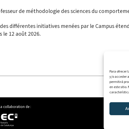
ofesseur de méthodologie des sciences du comporteme
des différentes initiatives menées par le Campus étendu
s le 12 août 2026.
Para ofrecer 
y/o acceder a
permitirá pr
en este sitio
característic
la collaboration de :
A