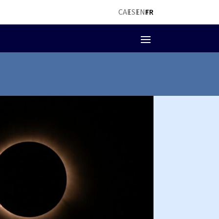
CA
ES
EN
FR