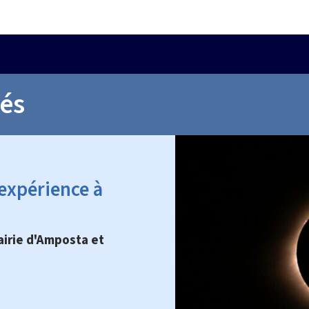
tés
 expérience à
airie d'Amposta et