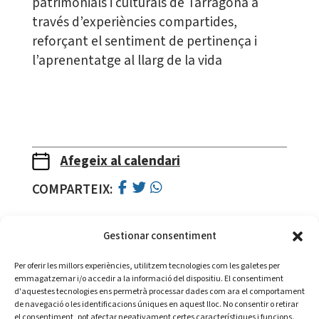
patrimonials i culturals de Tarragona a
través d’experiències compartides,
reforçant el sentiment de pertinença i
l’aprenentatge al llarg de la vida
Afegeix al calendari
COMPARTEIX:
Gestionar consentiment
Per oferir les millors experiències, utilitzem tecnologies com les galetes per
emmagatzemar i/o accedir a la informació del dispositiu. El consentiment
d'aquestes tecnologies ens permetrà processar dades com ara el comportament
de navegació o les identificacions úniques en aquest lloc. No consentir o retirar
Amb la col·laboració de:
el consentiment, pot afectar negativament certes característiques i funcions.