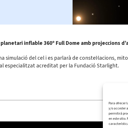
lanetari inflable 360º Full Dome amb projeccions d’al
a simulació del cel i es parlarà de constel·lacions, mi
especialitzat acreditat per la Fundació Starlight.
Para ofrecer 
y/o acceder a
permitirá pr
en este sitio
característic