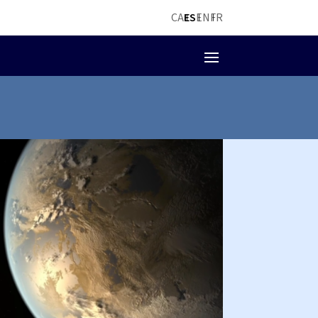
CA
ES
EN
FR