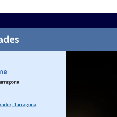
ades
ome
Tarragona
lvador, Tarragona