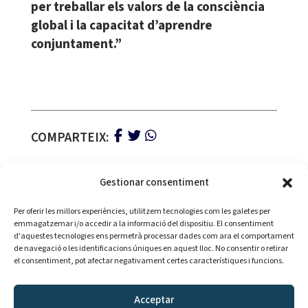
per treballar els valors de la consciència
global i la capacitat d’aprendre
conjuntament.”
COMPARTEIX:
Gestionar consentiment
Per oferir les millors experiències, utilitzem tecnologies com les galetes per
emmagatzemar i/o accedir a la informació del dispositiu. El consentiment
d'aquestes tecnologies ens permetrà processar dades com ara el comportament
de navegació o les identificacions úniques en aquest lloc. No consentir o retirar
Amb la col·laboració de:
el consentiment, pot afectar negativament certes característiques i funcions.
Acceptar