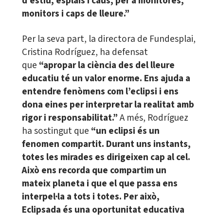
d’estiu, esplais i caus, per a monitores,
monitors i caps de lleure.”
Per la seva part, la directora de Fundesplai,
Cristina Rodríguez, ha defensat
que
“apropar la ciència des del lleure
educatiu té un valor enorme. Ens ajuda a
entendre fenòmens com l’eclipsi i ens
dona eines per interpretar la realitat amb
rigor i responsabilitat.”
A més, Rodríguez
ha sostingut que
“un eclipsi és un
fenomen compartit. Durant uns instants,
totes les mirades es dirigeixen cap al cel.
Això ens recorda que compartim un
mateix planeta i que el que passa ens
interpel·la a tots i totes. Per això,
Eclipsada és una oportunitat educativa