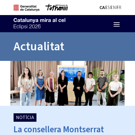
CA
ES
EN
FR
Actualitat
NOTÍCIA
La consellera Montserrat