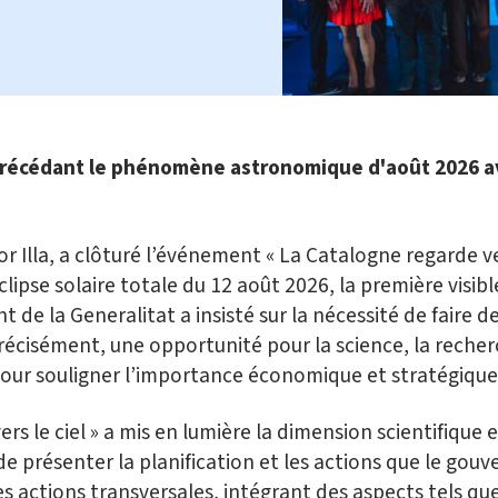
précédant le phénomène astronomique d'août 2026 av
r Illa, a clôturé l’événement « La Catalogne regarde ver
lipse solaire totale du 12 août 2026, la première visib
ent de la Generalitat a insisté sur la nécessité de faire
récisément, une opportunité pour la science, la recher
 pour souligner l’importance économique et stratégique
rs le ciel » a mis en lumière la dimension scientifiqu
e présenter la planification et les actions que le g
Des actions transversales, intégrant des aspects tels que