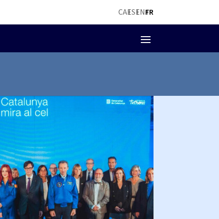
CA
ES
EN
FR