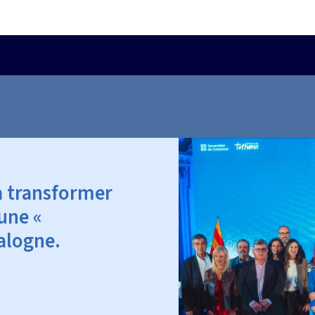
 à transformer
 une «
alogne.