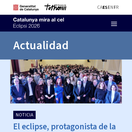
CA
ES
EN
FR
Actualidad
NOTICIA
El eclipse, protagonista de la