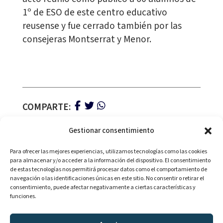
1º de ESO de este centro educativo
reusense y fue cerrado también por las
consejeras Montserrat y Menor.
COMPARTE:
Gestionar consentimiento
Para ofrecer las mejores experiencias, utilizamos tecnologías como las cookies
para almacenar y/o acceder a la información del dispositivo. El consentimiento
de estas tecnologías nos permitirá procesar datos como el comportamiento de
navegación o las identificaciones únicas en este sitio. No consentir o retirar el
consentimiento, puede afectar negativamente a ciertas características y
Con la colaboración de:
funciones.